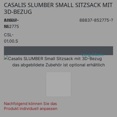
CASALIS SLUMBER SMALL SITZSACK MIT
3D-BEZUG
Artikel-
88837-
88837-852775-?
Nr.:
852775
CSL-
01.00.S
Vergrößern
das abgebildete Zubehör ist optional erhältlich
Nachfolgend können Sie das
Produkt individuell anpassen