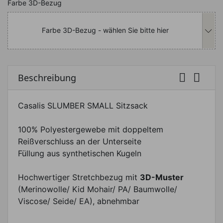
Nachfolgend können Sie das Produkt i
Farbe 3D-Bezug
Farbe 3D-Bezug - wählen Sie bitte hier


Beschreibung
Casalis SLUMBER SMALL Sitzsack
100% Polyestergewebe mit doppeltem
Reißverschluss an der Unterseite
Füllung aus synthetischen Kugeln
Hochwertiger Stretchbezug mit
3D-Muster
(Merinowolle/ Kid Mohair/ PA/ Baumwolle/
Viscose/ Seide/ EA), abnehmbar