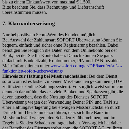
bis zu einem Einkaufswert von maximal € 1.500.
Bitte beachten Sie, dass Rechnungs- und Lieferanschrift
übereinstimmen müssen.
7. Klarnaüberweisung
Nur bei positivem Score-Wert des Kunden möglich.
Bei Auswahl der Zahlungsart SOFORT Überweisung können Sie
bequem, einfach und sicher ohne Registrierung bezahlen. Dabei
benötigen Sie lediglich die Daten von dem Onlinekonto bei der
Bank, bei der Sie Ihr Konto haben. Danach können Sie ganz
einfach mit Bankleitzahl, Kontonummer, PIN und TAN bezahlen.
Mehr Informationen unter
www.sofort.com/ger-DE/kaeufer/su/so-
funktioniert-sofort-ueberweisung/
Hinweis zur Haftung bei Missbrauchsfällen:
Bei dem Dienst
sofort.com ist es bisher zu keinen Missbräuchen gekommen (TÜV-
zertifiziertes Online-Zahlungssystem). Vorsorglich weist sofort.com
dennoch darauf hin, dass es viele Banken und Sparkassen gibt, die
davon ausgehen, dass die Nutzung des Dienstes SOFORT
Überweisung wegen der Verwendung Deiner PIN und TAN zu
einer Haftungsverlagerung bei etwaigen Missbrauchsfällen durch
Dritte führt. Dies kann dazu führen, dass sich Ihre Bank im
Missbrauchsfall weigert, den Schaden zu übernehmen, und im
Ergebnis Sie den Schaden zu tragen haben. Vorsorglich hat daher
der Betreiber des Dienstes sofort.com, die SOFORT AG, zu Ihren