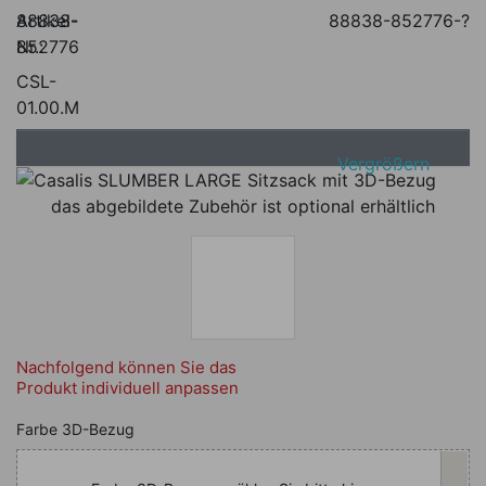
Artikel-
88838-
88838-852776-?
Nr.:
852776
CSL-
01.00.M
Vergrößern
das abgebildete Zubehör ist optional erhältlich
Nachfolgend können Sie das
Produkt individuell anpassen
Nachfolgend können Sie das Produkt i
Farbe 3D-Bezug