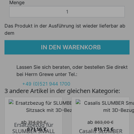
Menge
Das Produkt in der Ausführung ist wieder lieferbar ab
dem
IN DEN WARENKORB
Lassen Sie sich beraten, oder bestellen Sie direkt
bei Herrn Grewe unter Tel.:
+49 (0)521 944 1700
3 andere Artikel in der gleichen Kategorie:
Verkaufspreis
Verkaufspreis
ab
ab
714,00 €
863,00 €
Ersatzbezug für
671,16 €
811,22 €
SLUMBER SMALL
Casalis SLUMBER
Preis
Preis