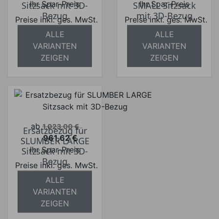
Ihr Spar-Preis
Ihr Spar-Preis
Sitzsack mit 3D-
SMALL Sitzsack
Bezug
mit 3D-Bezug
Preise inkl. ges. MwSt.
Preise inkl. ges. MwSt.
ALLE
ALLE
absolut
absolut
VARIANTEN
VARIANTEN
versandkostenfrei
versandkostenfrei
ZEIGEN
ZEIGEN
Verkaufspreis
ab
1.023,00 €
Ersatzbezug für
961,62 €
SLUMBER LARGE
Preis
Ihr Spar-Preis
Sitzsack mit 3D-
Bezug
Preise inkl. ges. MwSt.
ALLE
absolut
VARIANTEN
versandkostenfrei
ZEIGEN