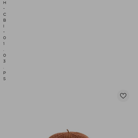
H
-
C
B
I
-
0
1
.
0
3
.
P
S