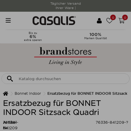
Täglicher Versand
Ihrer Ware |
0
0
Bis zu
100%
6%
Marken Qualität
extra sparen
Bonnet Indoor
Ersatzbezug für BONNET INDOOR Sitzsack Q
Ersatzbezug für BONNET
INDOOR Sitzsack Quadri
Artikel-
76336-
76336-841209-?
Nr.:
841209