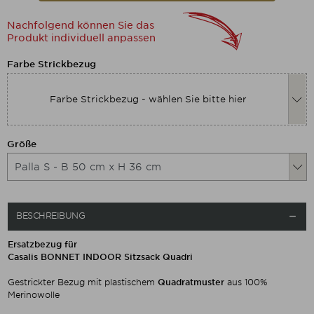
Nachfolgend können Sie das
Produkt individuell anpassen
Nachfolgend können Sie das Produkt
Farbe Strickbezug
Farbe Strickbezug - wählen Sie bitte hier
Nachfolgend können Sie das Produkt
Größe
BESCHREIBUNG

Ersatzbezug für
Casalis BONNET INDOOR Sitzsack Quadri
Gestrickter Bezug mit plastischem
Quadratmuster
aus 100%
Merinowolle