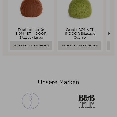
Ersatzbezug für
Casalis BONNET
C
Verkaufspreis
Verkaufspreis
ab
387,00 €
ab
446,00 €
BONNET INDOOR
INDOOR Sitzsack
INDOO
363,78 €
419,24 €
Sitzsack Linea
Occhio
Preis
Preis
ALLE VARIANTEN ZEIGEN
ALLE VARIANTEN ZEIGEN
ALL
Unsere Marken